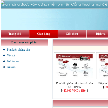
Trang chủ
Gian hàng
Giới thiệu
Dịch vụ
Danh mục sản phẩm
Phụ kiện phòng tắm
Vòi xịt
Gương soi
Autosol
Phụ kiện phòng tắm inox 6 món
Bộ phụ 
K6100New
[
78
[
445.000 VND / 1Bộ
]