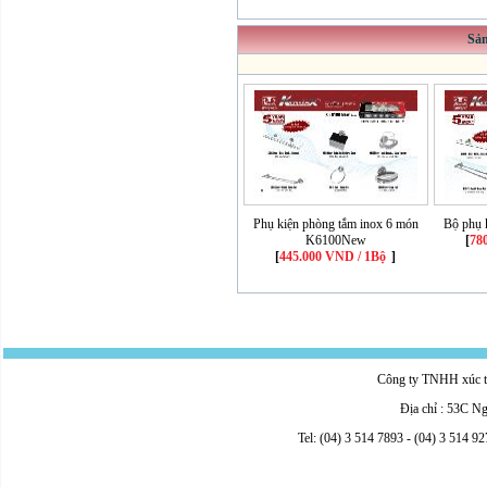
Sả
Phụ kiện phòng tắm inox 6 món
Bộ phụ 
K6100New
[
78
[
445.000 VND / 1Bộ
]
Công ty TNHH xúc ti
Địa chỉ : 53C N
Tel: (04) 3 514 7893 - (04) 3 514 9