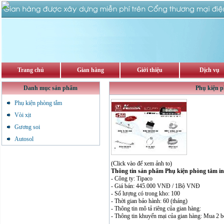
Trang chủ
Gian hàng
Giới thiệu
Dịch vụ
Danh mục sản phẩm
Phụ kiện 
Phụ kiện phòng tắm
Vòi xịt
Gương soi
Autosol
(Click vào để xem ảnh to)
Thông tin sản phẩm Phụ kiện phòng tắm i
- Công ty: Tipaco
- Giá bán: 445.000 VNĐ / 1Bộ VNĐ
- Số lượng có trong kho: 100
- Thời gian bảo hành: 60 (tháng)
- Thông tin mô tả riêng của gian hàng:
- Thông tin khuyến mại của gian hàng: Mua 2